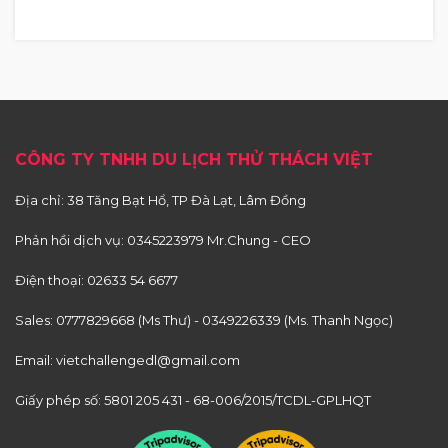
CÔNG TY TNHH DU LỊCH THỬ THÁCH VIỆT
Địa chỉ: 38 Tăng Bạt Hổ, TP Đà Lạt, Lâm Đồng
Phản hồi dịch vụ:
0345223979 Mr.Chung - CEO
Điện thoại:
02633 54 6677
Sales:
0777829668 (Ms Thư)
-
0349226339 (Ms. Thanh Ngọc)
Email:
vietchallengedl@gmail.com
Giấy phép số: 5801 205 431 - 68-006/2015/TCDL-GPLHQT