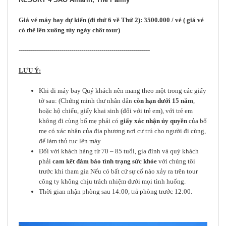
Giá vé máy bay dự kiến (đi thứ 6 về Thứ 2): 3500.000 / vé ( giá vé
có thể lên xuống tùy ngày chốt tour)
-----------------------------------------------------------------
LƯU Ý:
Khi đi máy bay Quý khách nên mang theo một trong các giấy
tờ sau: (Chứng minh thư nhân dân
còn hạn dưới 15 năm
,
hoặc hộ chiếu, giấy khai sinh (đối với trẻ em), với trẻ em
không đi cùng bố mẹ phải có
giấy xác nhận ủy quyền
của bố
mẹ có xác nhận của địa phương nơi cư trú cho người đi cùng,
để làm thủ tục lên máy
Đối với khách hàng từ 70 – 85 tuổi, gia đình và quý khách
phải
cam
kết
đảm
bảo
tình
trạng
sức
khỏe
với chúng tôi
trước khi tham gia Nếu có bất cứ sự cố nào xảy ra trên tour
công ty không chịu trách nhiệm dưới mọi tình huống.
Thời gian nhận phòng sau 14:00, trả phòng trước 12:00.