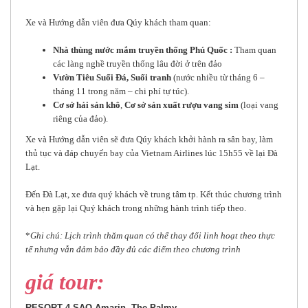
Xe và Hướng dẫn viên đưa Qúy khách tham quan:
Nhà thùng nước mắm truyền thống Phú Quốc :
Tham quan
các làng nghề truyền thống lâu đời ở trên đảo
Vườn Tiêu Suối Đá, Suối tranh
(nước nhiều từ tháng 6 –
tháng 11 trong năm – chi phí tự túc).
Cơ sở hải sản khô
,
Cơ sở sản xuất rượu vang sim
(loại vang
riêng của đảo).
Xe và Hướng dẫn viên sẽ đưa Qúy khách khởi hành ra sân bay, làm
thủ tục và đáp chuyến bay của Vietnam Airlines lúc 15h55 về lại Đà
Lạt.
Đến Đà Lạt, xe đưa quý khách về trung tâm tp. Kết thúc chương trình
và hẹn gặp lại Quý khách trong những hành trình tiếp theo.
*
Ghi chú: Lịch trình thăm quan có thể thay đổi linh hoạt theo thực
tế nhưng vẫn đảm bảo đầy đủ các điểm theo chương trình
giá tour:
RESORT 4 SAO
Amarin, The Palmy