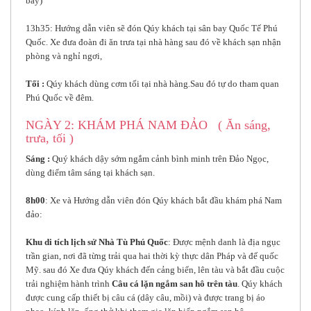
bay)
13h35: Hướng dẫn viên sẽ đón Qúy khách tại sân bay Quốc Tế Phú
Quốc. Xe đưa đoàn đi ăn trưa tại nhà hàng sau đó về khách sạn nhận
phòng và nghỉ ngơi,
Tối :
Qúy khách dùng cơm tối tại nhà hàng
.
Sau đó tự do tham quan
Phú Quốc về đêm.
NGÀY 2: KHÁM PHÁ NAM ĐẢO ( Ăn sáng,
trưa, tối )
Sáng :
Quý khách dậy sớm ngắm cảnh bình minh trên Đảo Ngọc,
dùng điểm tâm sáng tại khách sạn.
8h00
: Xe và Hướng dẫn viên đón Qúy khách bắt đầu khám phá Nam
đảo:
Khu di tích lịch sử Nhà Tù Phú Quốc
: Được mệnh danh là địa ngục
trần gian, nơi đã từng trải qua hai thời kỳ thực dân Pháp và đế quốc
Mỹ. sau đó Xe đưa Qúy khách đến cảng biển, lên tàu và bắt đầu cuộc
trải nghiệm hành trình
Câu cá lặn ngắm san hô trên tàu
. Qúy khách
được cung cấp thiết bị câu cá (dây câu, mồi) và được trang bị áo