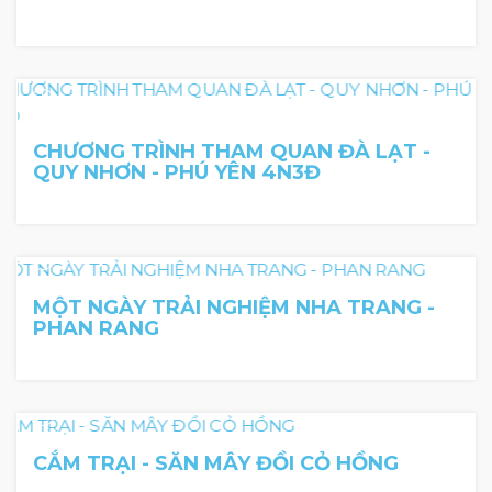
CHƯƠNG TRÌNH THAM QUAN ĐÀ LẠT -
QUY NHƠN - PHÚ YÊN 4N3Đ
1 day
MỘT NGÀY TRẢI NGHIỆM NHA TRANG -
PHAN RANG
CẮM TRẠI - SĂN MÂY ĐỒI CỎ HỒNG