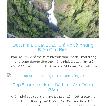
Datanla Đà Lạt 2025, Giá Vé và những
Điều Cần Biết.
Thác DATANLA nằm tựa mình trên đèo Prenn – một trong
những cung đường đèo thơ mộng nhất Đà Lạt nằm trên
quốc lộ 20, cách trung tâm thành phố khoảng 5km về phía
Tóp 5 tour trekking Đà Lạt, Lâm Đồng
2024
Khám phá các tour trekking Đà Lạt – Lâm Đồng 2024, từ
LangBiang, Bidoup, Hồ Tuyền Lâm đến Lum Burr. Trải