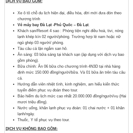
DỊCH VỤ BAO GỒM:
Xe ô tô chỗ du lịch hiện đại, điều hòa, đời mới đưa đón theo
chương trình
Vé máy bay Đà Lạt -Phú Quốc – Đà Lạt
.
Khách sạn/Resort 4 sao : Phòng tiện nghi điều hoà, tivi, nóng
lạnh khép kín 02 người/phòng. Trường hợp lẻ nam hoặc nữ
ngủ ghép 03 người/ phòng.
Tàu câu cá lặn ngắm san hô.
Ăn sáng: 03 bữa sáng tại khách sạn (áp dụng với dịch vụ bao
gồm phòng).
Bữa chính: Ăn 06 bữa cho chương trình 4N3D tại nhà hàng
định mức 150.000 đồng/người/bữa. Và 01 bữa ăn trên tàu câu
cá.
Hướng dẫn viên nhiệt tình, kinh nghiệm, am hiểu kiến thức
tuyến điểm phục vụ đoàn theo tour.
Bảo hiểm du lịch mức cao nhất 20.000.000 đồng/người/vụ (Hai
mươi triệu đồng).
Nước uống, khăn lạnh phục vụ đoàn: 01 chai nước + 01 khăn
lạnh/ngày.
Thuốc, Y tế phục vụ theo tour.
DỊCH VỤ KHÔNG BAO GỒM: