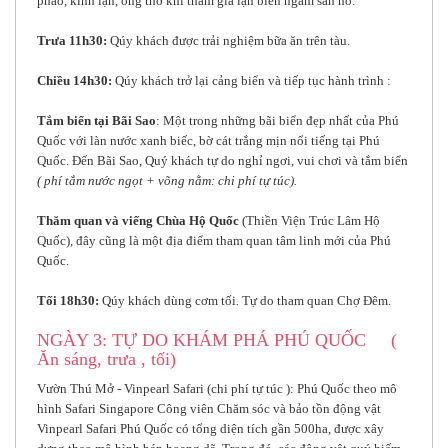
phao, kính lặn, ống thở khi tham gia lặn biển ngắm san hô.
Trưa 11h30:
Qúy khách được trải nghiệm bữa ăn trên tàu.
Chiều 14h30:
Qúy khách trở lại cảng biển và tiếp tục hành trình :
Tắm biển tại Bãi Sao
: Một trong những bãi biển đẹp nhất của Phú
Quốc với làn nước xanh biếc, bờ cát trắng mịn nổi tiếng tại Phú
Quốc. Đến Bãi Sao, Quý khách tự do nghỉ ngơi, vui chơi và tắm biển
( phí tắm nước ngọt + võng nằm: chi phí tự túc).
Thăm quan và viếng Chùa Hộ Quốc
(Thiền Viện Trúc Lâm Hộ
Quốc), đây cũng là một địa điểm tham quan tâm linh mới của Phú
Quốc.
Tối 18h30:
Qúy khách dùng cơm tối
.
Tự do tham quan Chợ Đêm.
NGÀY 3: TỰ DO KHÁM PHÁ PHÚ QUỐC (
Ăn sáng, trưa , tối)
Vườn Thú Mở - Vinpearl Safari (chi phí tự túc ): Phú Quốc theo mô
hình Safari Singapore Công viên Chăm sóc và bảo tồn động vật
Vinpearl Safari Phú Quốc có tổng diện tích gần 500ha, được xây