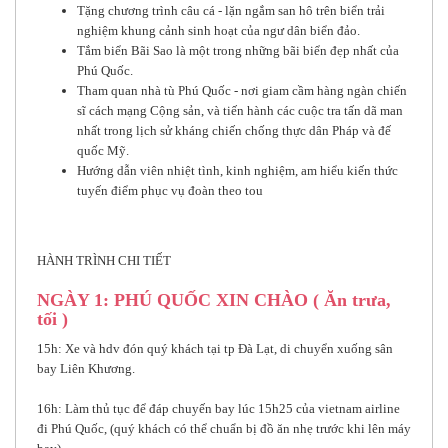
Tặng chương trình câu cá - lặn ngắm san hô trên biển trải
nghiệm khung cảnh sinh hoạt của ngư dân biển đảo.
Tắm biển Bãi Sao là một trong những bãi biển đẹp nhất của
Phú Quốc.
Tham quan nhà tù Phú Quốc - nơi giam cầm hàng ngàn chiến
sĩ cách mạng Cộng sản, và tiến hành các cuộc tra tấn dã man
nhất trong lịch sử kháng chiến chống thực dân Pháp và đế
quốc Mỹ.
Hướng dẫn viên nhiệt tình, kinh nghiệm, am hiểu kiến thức
tuyến điểm phục vụ đoàn theo tou
HÀNH TRÌNH CHI TIẾT
NGÀY 1: PHÚ QUỐC XIN CHÀO ( Ăn trưa,
tối )
15h: Xe và hdv đón quý khách tại tp Đà Lạt, di chuyển xuống sân
bay Liên Khương.
16h: Làm thủ tục để đáp chuyến bay lúc 15h25 của vietnam airline
đi Phú Quốc, (quý khách có thể chuẩn bị đồ ăn nhẹ trước khi lên máy