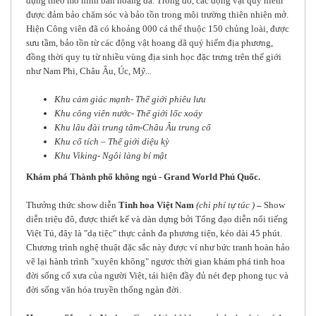
dựng theo mô hình bán hoang dã. Trong đó, các động vật quý hiếm
được đảm bảo chăm sóc và bảo tồn trong môi trường thiên nhiên mở.
Hiện Công viên đã có khoảng 000 cá thể thuộc 150 chủng loài, được
sưu tầm, bảo tồn từ các động vật hoang dã quý hiếm địa phương,
đồng thời quy tụ từ nhiều vùng địa sinh học đặc trưng trên thế giới
như Nam Phi, Châu Âu, Úc, M
ỹ...
Khu cảm giác mạnh- Thế giới phiêu lưu
Khu công viên nước- Thế giới lốc xoáy
Khu lâu đài trung tâm-Châu Âu trung cổ
Khu cổ tích – Thế giới diệu kỳ
Khu Viking- Ngôi làng bí mật
Khám phá Thành phố không ngủ - Grand World Phú Quốc.
Thưởng thức show diễn
Tinh hoa Việt Nam
(chi phí tự túc )
–
Show
diễn triệu đô, được thiết kế và dàn dựng bởi Tổng đạo diễn nổi tiếng
Việt Tú, đây là "dạ tiệc" thực cảnh đa phương tiện, kéo dài 45 phút.
Chương trình nghệ thuật đặc sắc này được ví như bức tranh hoàn hảo
vẽ lại hành trình "xuyên không" ngược thời gian khám phá tinh hoa
đời sống cổ xưa của người Việt, tái hiện đầy đủ nét đẹp phong tục và
đời sống văn hóa truyền thống ngàn đời.