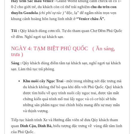
Hay xem Sắc màu Venice -
Grand World khung cảnh check-in có 1-
0-2 cho giới trẻ, du khách còn có thể trải nghiệm
chu du trên con
thuyền Gondola
(chi phí tự túc )
“độc, lạ” để ngắm nhìn trọn vẹn
khung cảnh hoàng hôn lung linh nhất ở
“Venice châu Á”.
Tối :
Qúy khách dùng cơm tối
.
Tự do tham quan Chợ Đêm Phú Quốc
về đêm. Nghỉ ngơi tại khách sạn.
NGÀY 4: TẠM BIỆT PHÚ QUỐC ( Ăn sáng,
trưa )
Sáng :
Qúy khách dùng điểm tâm tại khách sạn, nghỉ ngơi tại khách
sạn. Làm thủ tục trả phòng.
Khu nuôi cấy Ngọc Trai
- một trong những nét đặc trưng mà
du khách không thể bỏ qua khi đến với Phú Quốc. Quý khách
được tìm hiểu về quy trình nuôi cấy ngọc trai, được tận mắt
chứng kiến quá trình mổ trai lấy ngọc và có cơ hội sỡ hữu
những sản phẩm ngọc trai chính hiệu mang đến sự may mắn
và thịnh vượng.
Tiếp tục hành trình Xe và Hướng dẫn viên sẽ đưa Qúy khách tham
quan
Dinh Cậu, Dinh Bà,
biểu tượng đặc trưng về vùng đất tâm linh
của Phú Quốc.