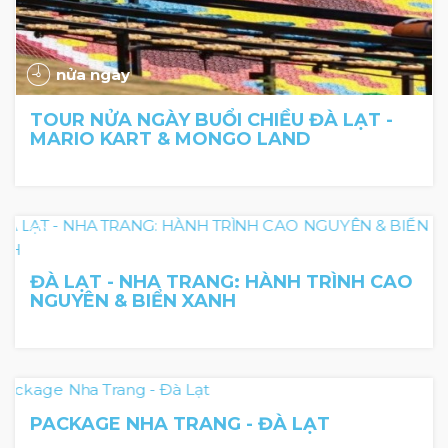
nửa ngày
TOUR NỬA NGÀY BUỔI CHIỀU ĐÀ LẠT -
MARIO KART & MONGO LAND
6N5Đ
ĐÀ LẠT - NHA TRANG: HÀNH TRÌNH CAO
NGUYÊN & BIỂN XANH
4 Day 3 Night
PACKAGE NHA TRANG - ĐÀ LẠT