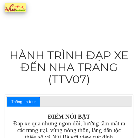
HÀNH TRÌNH ĐẠP XE
ĐẾN NHA TRANG
(TTV07)
Thông tin tour
ĐIỂM NỔI BẬT
Đạp xe qua những ngọn đồi, hướng tầm mắt ra
các trang trại, vùng nông thôn, làng dân tộc
thiểu số và Núi Bà với view cực đỉnh