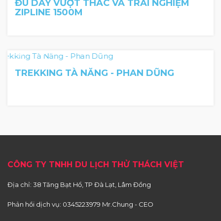
ĐU DÂY VƯỢT THÁC VÀ TRẢI NGHIỆM
ZIPLINE 1500M
2 Ngày 1 Đêm
TREKKING TÀ NĂNG - PHAN DŨNG
CÔNG TY TNHH DU LỊCH THỬ THÁCH VIỆT
Địa chỉ: 38 Tăng Bạt Hổ, TP Đà Lạt, Lâm Đồng
Phản hồi dịch vụ:
0345223979 Mr.Chung - CEO