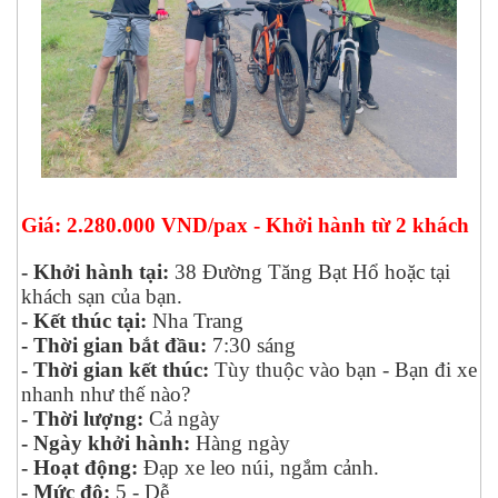
Giá: 2.280.000 VND/pax - Khởi hành từ 2 khách
- Khởi hành tại:
38 Đường Tăng Bạt Hổ hoặc tại
khách sạn của bạn.
- Kết thúc tại:
Nha Trang
- Thời gian bắt đầu:
7:30 sáng
- Thời gian kết thúc:
Tùy thuộc vào bạn - Bạn đi xe
nhanh như thế nào?
- Thời lượng:
Cả ngày
- Ngày khởi hành:
Hàng ngày
- Hoạt động:
Đạp xe leo núi, ngắm cảnh.
- Mức độ:
5 - Dễ