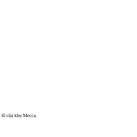
 lô của khu Mecca.