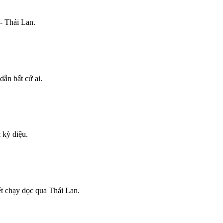
 - Thái Lan.
dẫn bất cứ ai.
 kỳ diệu.
t chạy dọc qua Thái Lan.