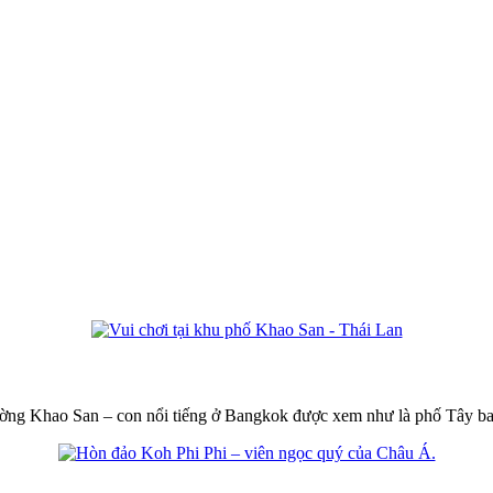
ờng Khao San – con nổi tiếng ở Bangkok được xem như là phố Tây ba