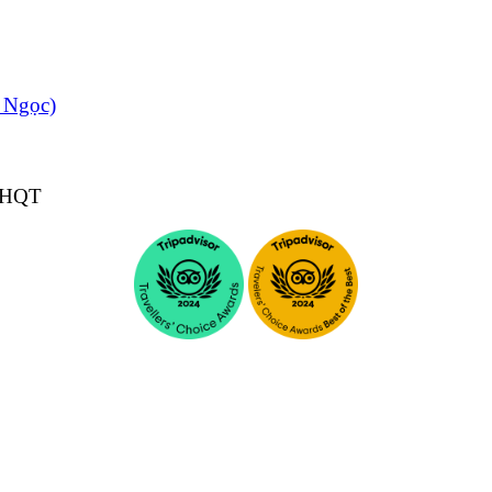
 Ngọc)
PLHQT