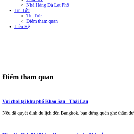
Nhà Hàng Đà Lạt Phố
Tin Tức
Tin Tức
Điểm tham quan
Liên Hệ
Điểm tham quan
Vui chơi tại khu phố Khao San - Thái Lan
Nếu đã quyết định du lịch đến Bangkok, bạn đừng quên ghé thăm đư